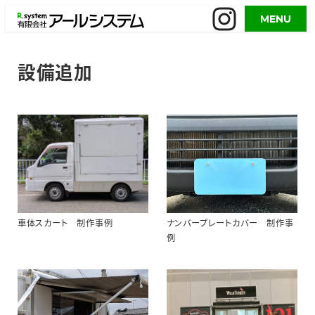
メ
MENU
イ
ン
コ
設備追加
ン
テ
ン
ツ
へ
移
動
車体スカート 制作事例
ナンバープレートカバー 制作事
例