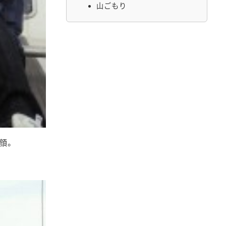
山ごもり
顔。