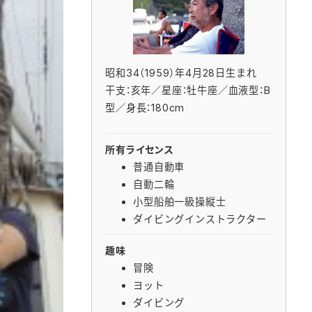
昭和34（1959）年4月28日生まれ
干支：亥年／星座：牡牛座／血液型：B
型／身長：180cm
所有ライセンス
普通自動車
自動二輪
小型船舶一級操縦士
ダイビングインストラクター
趣味
冒険
ヨット
ダイビング