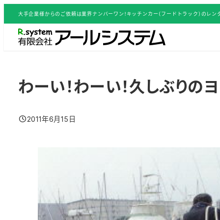
メ
大手企業様からのご依頼は業界ナンバーワン！キッチンカー（フードトラック）のレンタ
イ
ン
コ
ン
テ
わーい！わーい！久しぶりのヨ
ン
ツ
2011年6月15日
へ
投稿日
移
動