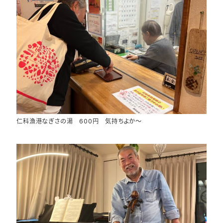
仁科漁港なぎさの湯 600円 気持ちよか～