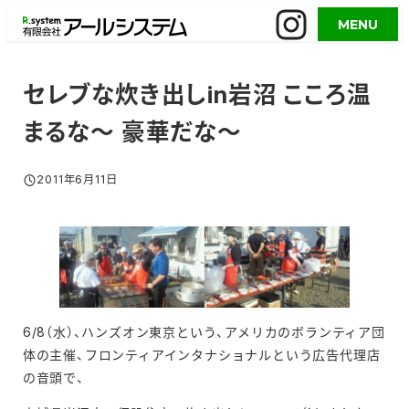
メ
MENU
イ
ン
コ
セレブな炊き出しin岩沼 こころ温
ン
まるな～ 豪華だな～
テ
ン
ツ
2011年6月11日
投稿日
へ
移
動
6/8（水）、ハンズオン東京という、アメリカのボランティア団
体の主催、フロンティアインタナショナルという広告代理店
の音頭で、