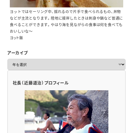
ヨットではセーリング中、揺れるので片手で食べられるもの、丼物
などが主流となります。陸地に接岸したときは刺身や鍋など普通に
食べることができます。やはり海を見ながらの食事は何を食べても
おいしいな～
ヨット飯
アーカイブ
ア
ー
カ
イ
社長（近藤道治）プロフィール
ブ