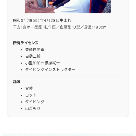
昭和34（1959）年4月28日生まれ
干支：亥年／星座：牡牛座／血液型：B型／身長：180cm
所有ライセンス
普通自動車
自動二輪
小型船舶一級操縦士
ダイビングインストラクター
趣味
冒険
ヨット
ダイビング
山ごもり