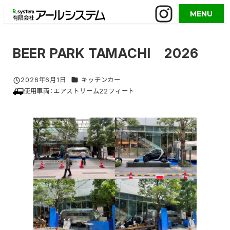
メ
MENU
イ
ン
コ
BEER PARK TAMACHI 2026
ン
テ
グルメイベント／活用事例 カテゴリー
2026年6月1日
キッチンカー
投稿日
ン
使用車両：
エアストリーム22フィート
ツ
へ
移
動