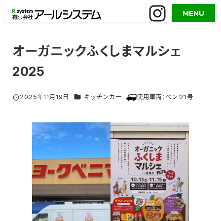
メ
MENU
イ
ン
コ
オーガニックふくしまマルシェ
ン
2025
テ
ン
ツ
グルメイベント／活用事例 カテゴリー
使用車両：
ベンツ1号
2025年11月19日
キッチンカー
投稿日
へ
移
動