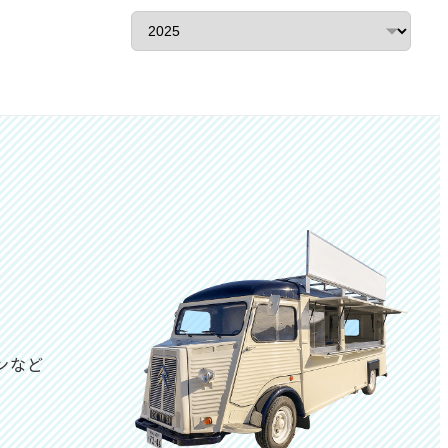
ア
ー
カ
イ
ブ
ンなど
は