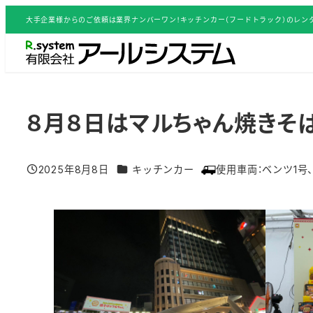
メ
大手企業様からのご依頼は業界ナンバーワン！キッチンカー（フードトラック）のレンタ
イ
ン
コ
ン
テ
８月８日はマルちゃん焼きそ
ン
ツ
グルメイベント／活用事例 カテゴリー
2025年8月8日
キッチンカー
使用車両：
ベンツ1号
へ
投稿日
移
動