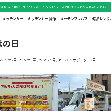
ルから、車両製作・ラッピング加工、グルメイベントの企画・実施まで、全国対応可能です。
キッチンカー
キッチンカー製作
キッチンプレハブ
備品レンタ
ばの日
、
ベンツ2号
、
ベンツ3号
、
ベンツ4号
、
アーバンサポーター1号