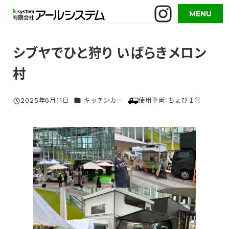
メ
MENU
イ
ン
コ
シブヤでひと狩り いばらきメロン
ン
村
テ
ン
ツ
グルメイベント／活用事例 カテゴリー
使用車両：
ちょび１号
2025年6月11日
キッチンカー
投稿日
へ
移
動