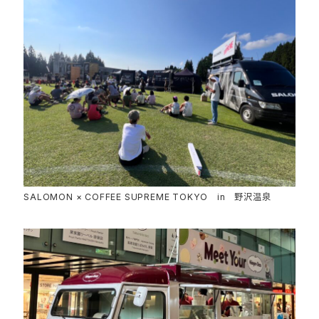
SALOMON × COFFEE SUPREME TOKYO in 野沢温泉