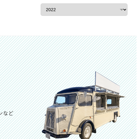
ア
ー
カ
イ
ブ
ンなど
は