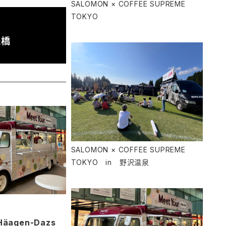
SALOMON × COFFEE SUPREME
TOKYO
桟橋
SALOMON × COFFEE SUPREME
TOKYO in 野沢温泉
Häagen-Dazs