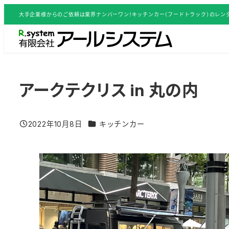
メ
大手企業様からのご依頼は業界ナンバーワン！キッチンカー（フードトラック）のレンタ
イ
ン
コ
ン
テ
アークテクリス in 丸の内
ン
ツ
グルメイベント／活用事例 カテゴリー
2022年10月8日
キッチンカー
へ
投稿日
移
動