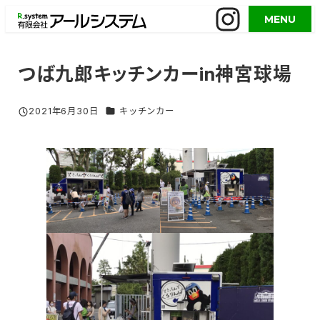
メ
MENU
イ
ン
コ
つば九郎キッチンカーin神宮球場
ン
テ
グルメイベント／活用事例 カテゴリー
2021年6月30日
キッチンカー
投稿日
ン
ツ
へ
移
動