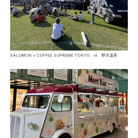
SALOMON × COFFEE SUPREME TOKYO in 野沢温泉