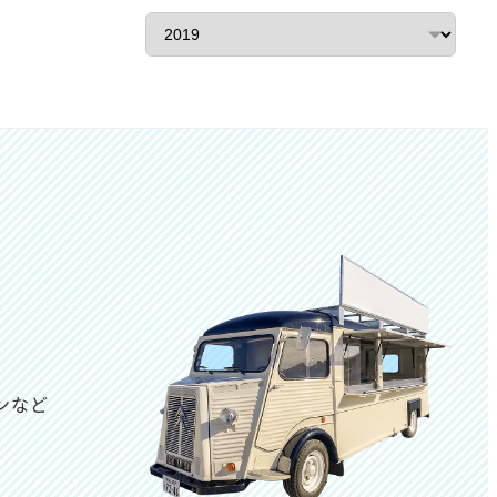
ア
ー
カ
イ
ブ
ンなど
は