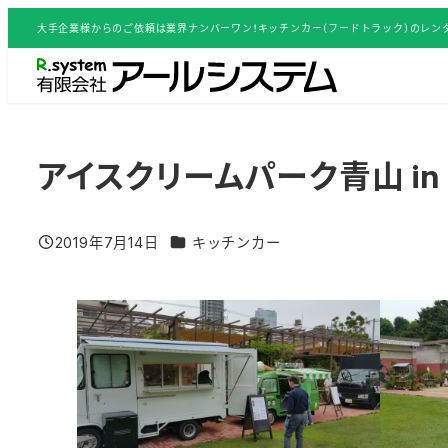
メ
大手企業様からのご依頼は業界ナンバーワン！キッチンカー（フードトラック）のレンタ
イ
ン
コ
ン
テ
アイスクリームパーク青山 in SH
ン
ツ
グルメイベント／活用事例 カテゴリー
2019年7月14日
キッチンカー
へ
投稿日
移
動