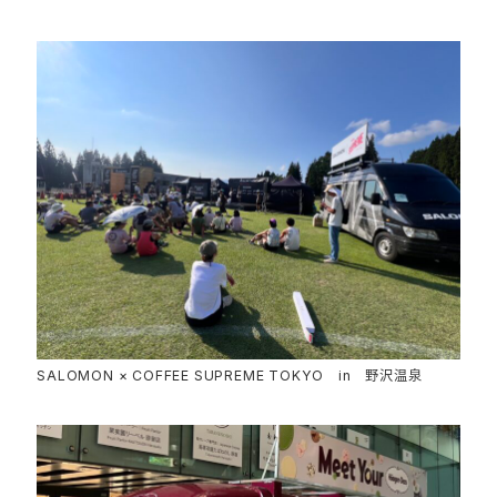
SALOMON × COFFEE SUPREME TOKYO in 野沢温泉