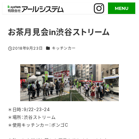
メ
MENU
イ
ン
コ
お茶月見会in渋谷ストリーム
ン
テ
グルメイベント／活用事例 カテゴリー
2018年9月23日
キッチンカー
投稿日
ン
ツ
へ
移
動
＊日時：9/22・23・24
＊場所：渋谷ストリーム
＊使用キッチンカー：ボンゴC