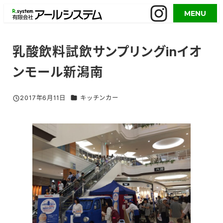
メ
MENU
イ
ン
コ
乳酸飲料試飲サンプリングinイオ
ン
ンモール新潟南
テ
ン
ツ
グルメイベント／活用事例 カテゴリー
2017年6月11日
キッチンカー
投稿日
へ
移
動