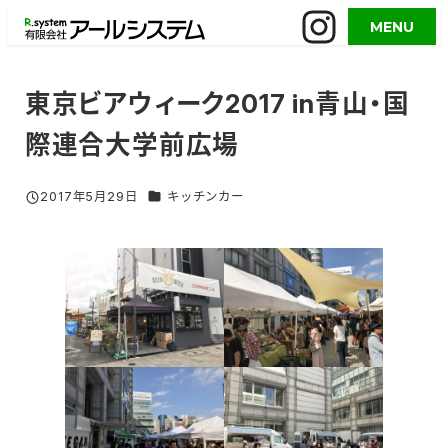
メ
MENU
イ
ン
コ
東京ビアウィーク2017 in青山・国
ン
際連合大学前広場
テ
ン
ツ
グルメイベント／活用事例 カテゴリー
2017年5月29日
キッチンカー
投稿日
へ
移
動