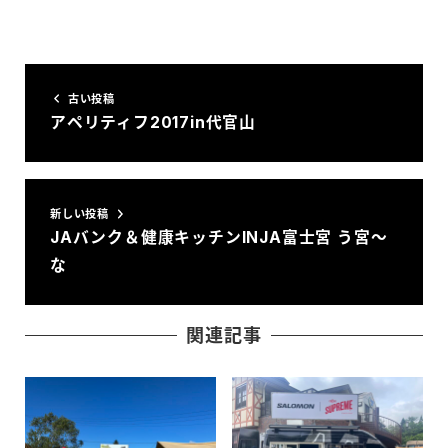
古い投稿
アペリティフ2017in代官山
新しい投稿
JAバンク＆健康キッチンINJA富士宮 う宮～
な
関連記事