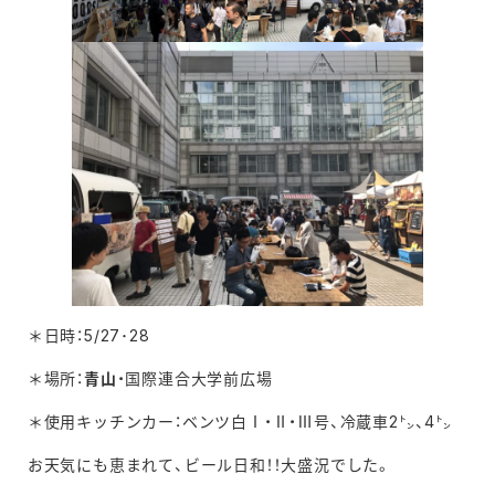
＊日時：5/27･28
＊場所：
青山
・国際連合大学前広場
＊使用キッチンカー：ベンツ白Ⅰ・Ⅱ・Ⅲ号、冷蔵車2㌧、4㌧
お天気にも恵まれて、ビール日和！！大盛況でした。