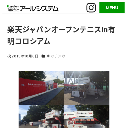
メ
MENU
イ
ン
コ
楽天ジャパンオープンテニスin有
ン
明コロシアム
テ
ン
ツ
グルメイベント／活用事例 カテゴリー
2015年10月6日
キッチンカー
投稿日
へ
移
動