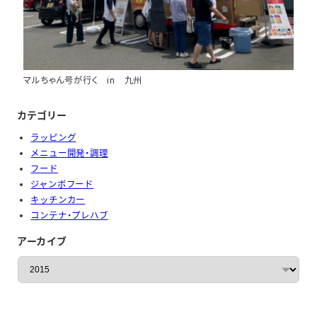
マルちゃん号が行く in 九州
カテゴリー
ラッピング
メニュー開発・調理
フード
ジャンボフード
キッチンカー
コンテナ・プレハブ
アーカイブ
ア
ー
カ
イ