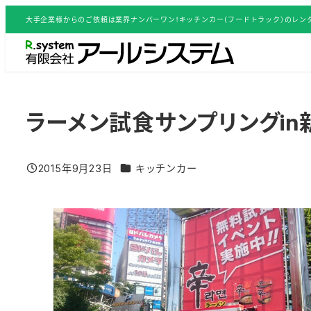
メ
大手企業様からのご依頼は業界ナンバーワン！キッチンカー（フードトラック）のレンタ
イ
ン
コ
ン
テ
ラーメン試食サンプリングin
ン
ツ
グルメイベント／活用事例 カテゴリー
2015年9月23日
キッチンカー
へ
投稿日
移
動