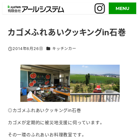
メ
MENU
イ
ン
コ
カゴメふれあいクッキングin石巻
ン
テ
グルメイベント／活用事例 カテゴリー
2014年6月26日
キッチンカー
投稿日
ン
ツ
へ
移
動
◎カゴメふれあいクッキングin石巻
カゴメが定期的に被災地支援に伺っています。
その一環のふれあいお料理教室です。