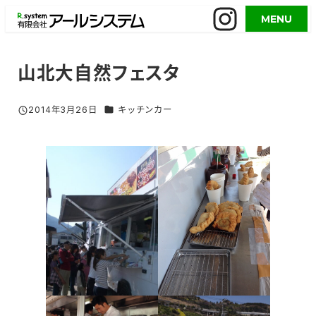
メ
MENU
イ
ン
コ
山北大自然フェスタ
ン
テ
グルメイベント／活用事例 カテゴリー
2014年3月26日
キッチンカー
投稿日
ン
ツ
へ
移
動