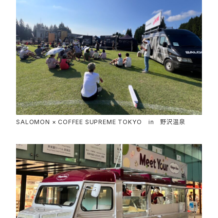
SALOMON × COFFEE SUPREME TOKYO in 野沢温泉