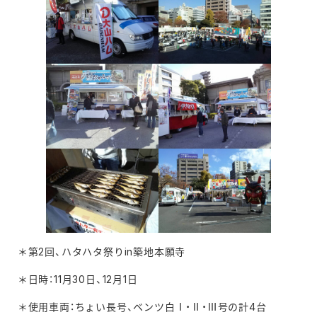
＊第2回、ハタハタ祭りin築地本願寺
＊日時：11月30日、12月1日
＊使用車両：ちょい長号、ベンツ白Ⅰ・Ⅱ・Ⅲ号の計4台