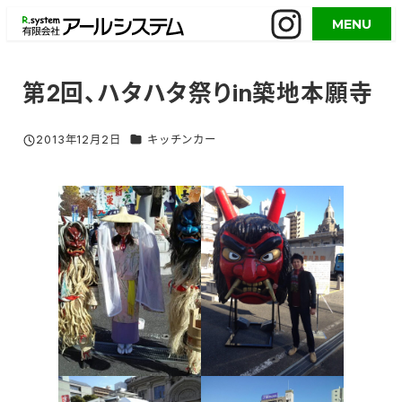
メ
MENU
イ
ン
コ
第2回、ハタハタ祭りin築地本願寺
ン
テ
グルメイベント／活用事例 カテゴリー
2013年12月2日
キッチンカー
投稿日
ン
ツ
へ
移
動