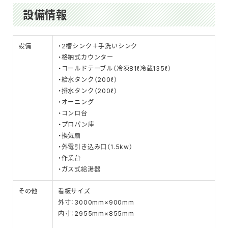
設備情報
設備
・2槽シンク＋手洗いシンク
・格納式カウンター
・コールドテーブル（冷凍81ℓ冷蔵135ℓ）
・給水タンク（200ℓ）
・排水タンク（200ℓ）
・オーニング
・コンロ台
・プロパン庫
・換気扇
・外電引き込み口（1.5kw）
・作業台
・ガス式給湯器
その他
看板サイズ
外寸：3000mm×900mm
内寸：2955mm×855mm