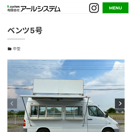
メ
MENU
イ
ン
コ
ベンツ5号
ン
テ
中型
ン
ツ
へ
移
動