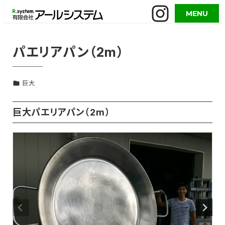
メ
MENU
イ
ン
コ
パエリアパン（2m）
ン
テ
巨大
ン
ツ
へ
巨大パエリアパン（2m）
移
動