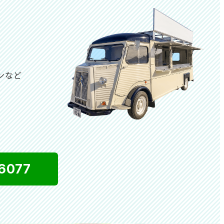
ンなど
は
6077