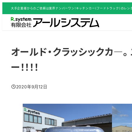
メ
大手企業様からのご依頼は業界ナンバーワン！キッチンカー（フードトラック）のレンタ
イ
ン
コ
ン
テ
オールド・クラッシックカ―。
ン
ツ
ー！！！！
へ
移
2020年9月12日
動
投稿日