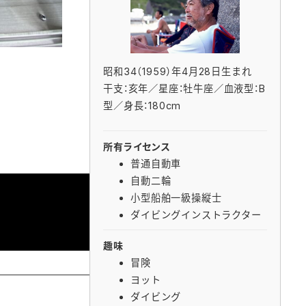
昭和34（1959）年4月28日生まれ
干支：亥年／星座：牡牛座／血液型：B
型／身長：180cm
所有ライセンス
普通自動車
自動二輪
小型船舶一級操縦士
ダイビングインストラクター
趣味
冒険
ヨット
ダイビング