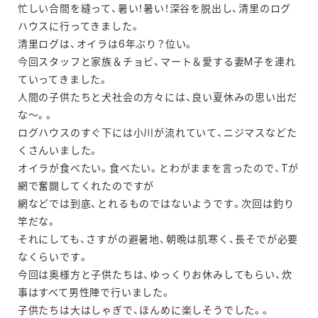
忙しい合間を縫って、暑い！暑い！深谷を脱出し、清里のログ
ハウスに行ってきました。
清里ログは、オイラは6年ぶり？位い。
今回スタッフと家族＆チョビ、マート＆愛する妻M子を連れ
ていってきました。
人間の子供たちと犬社会の方々には、良い夏休みの思い出だ
な～。。
ログハウスのすぐ下には小川が流れていて、ニジマスなどた
くさんいました。
オイラが食べたい。食べたい。とわがままを言ったので、Tが
網で奮闘してくれたのですが
網などでは到底、とれるものではないようです。次回は釣り
竿だな。
それにしても、さすがの避暑地、朝晩は肌寒く、長そでが必要
なくらいです。
今回は奥様方と子供たちは、ゆっくりお休みしてもらい、炊
事はすべて男性陣で行いました。
子供たちは大はしゃぎで、ほんめに楽しそうでした。。