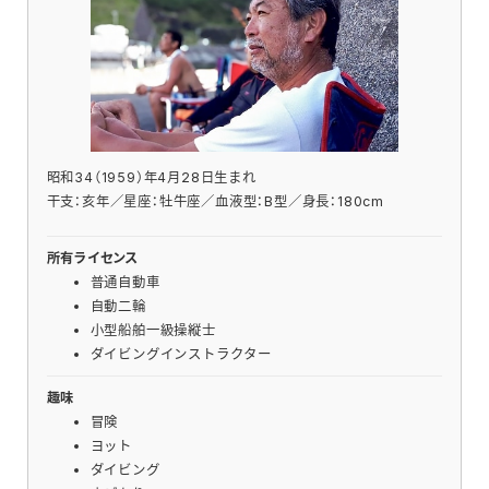
昭和34（1959）年4月28日生まれ
干支：亥年／星座：牡牛座／血液型：B型／身長：180cm
所有ライセンス
普通自動車
自動二輪
小型船舶一級操縦士
ダイビングインストラクター
趣味
冒険
ヨット
ダイビング