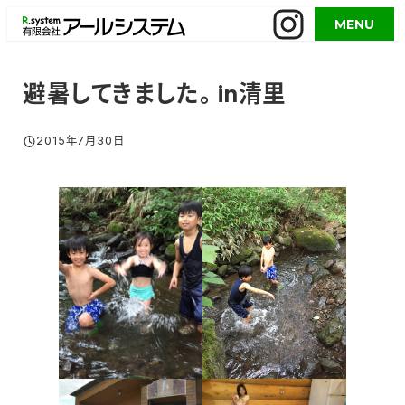
メ
MENU
イ
ン
コ
避暑してきました。in清里
ン
テ
2015年7月30日
投稿日
ン
ツ
へ
移
動