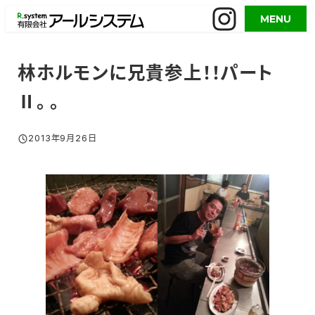
メ
MENU
イ
ン
コ
林ホルモンに兄貴参上！！パート
ン
Ⅱ。。
テ
ン
ツ
2013年9月26日
投稿日
へ
移
動