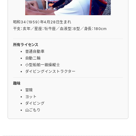
昭和34（1959）年4月28日生まれ
干支：亥年／星座：牡牛座／血液型：B型／身長：180cm
所有ライセンス
普通自動車
自動二輪
小型船舶一級操縦士
ダイビングインストラクター
趣味
冒険
ヨット
ダイビング
山ごもり