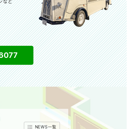
ンなど
は
6077
NEWS一覧