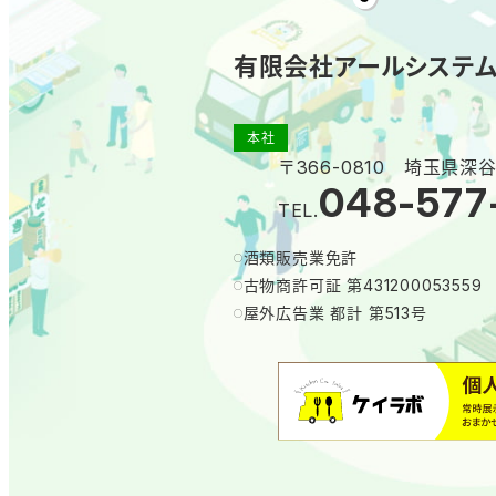
有限会社アールシステ
本社
〒366-0810 埼玉県深谷
048-577
TEL.
酒類販売業免許
古物商許可証 第431200053559
屋外広告業 都計 第513号