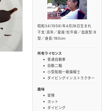
昭和34（1959）年4月28日生まれ
干支：亥年／星座：牡牛座／血液型：B
型／身長：180cm
所有ライセンス
普通自動車
自動二輪
小型船舶一級操縦士
ダイビングインストラクター
趣味
冒険
ヨット
ダイビング