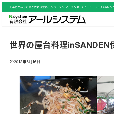
メ
大手企業様からのご依頼は業界ナンバーワン！キッチンカー（フードトラック）のレンタ
イ
ン
コ
ン
テ
世界の屋台料理inSANDE
ン
ツ
2013年6月16日
へ
投稿日
移
動