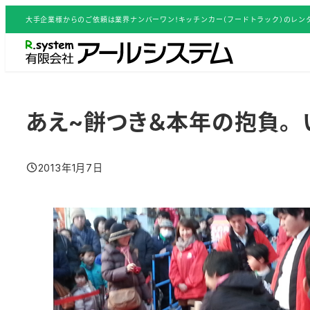
メ
大手企業様からのご依頼は業界ナンバーワン！キッチンカー（フードトラック）のレンタ
イ
ン
コ
ン
テ
あえ~餅つき＆本年の抱負。
ン
ツ
2013年1月7日
へ
投稿日
移
動