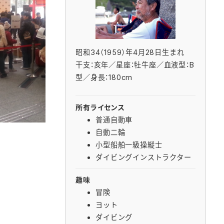
昭和34（1959）年4月28日生まれ
干支：亥年／星座：牡牛座／血液型：B
型／身長：180cm
所有ライセンス
普通自動車
自動二輪
小型船舶一級操縦士
ダイビングインストラクター
趣味
冒険
ヨット
ダイビング