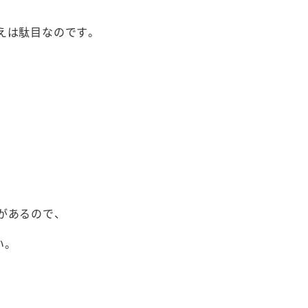
えは駄目なのです。
があるので、
い。