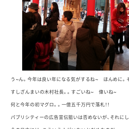
う~ん。今年は良い年になる気がするね~ ほんめに。
すしざんまいの木村社長。。すごいね~ 偉いね~
何と今年の初マグロ。。一億五千万円で落札！！
パブリシティーの広告宣伝狙いは否めないが、それにし