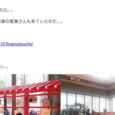
のだ。。
知事の猪瀬さんも来ていたのだ。。
01/07marunouchi/
。
い。。