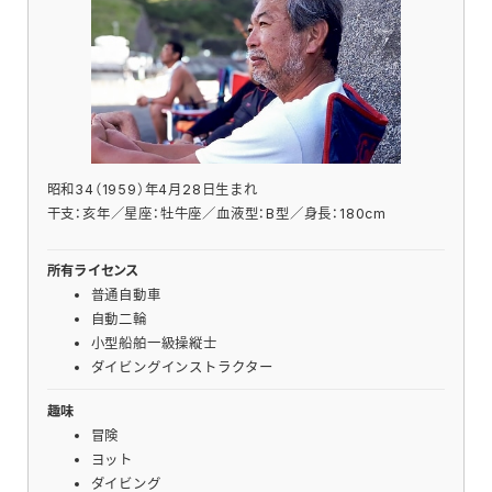
昭和34（1959）年4月28日生まれ
干支：亥年／星座：牡牛座／血液型：B型／身長：180cm
所有ライセンス
普通自動車
自動二輪
小型船舶一級操縦士
ダイビングインストラクター
趣味
冒険
ヨット
ダイビング