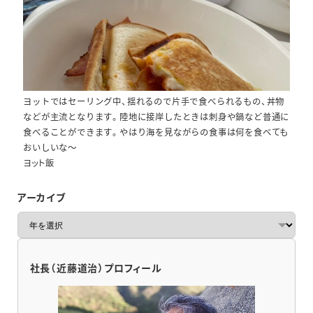
ヨットではセーリング中、揺れるので片手で食べられるもの、丼物
などが主流となります。陸地に接岸したときは刺身や鍋など普通に
食べることができます。やはり海を見ながらの食事は何を食べても
おいしいな～
ヨット飯
アーカイブ
ア
ー
カ
イ
社長（近藤道治）プロフィール
ブ