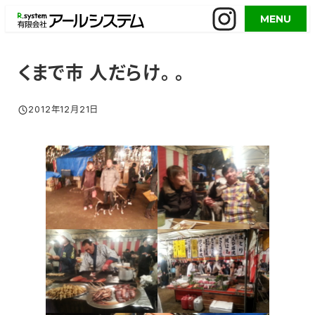
メ
MENU
イ
ン
コ
くまで市 人だらけ。。
ン
テ
2012年12月21日
投稿日
ン
ツ
へ
移
動