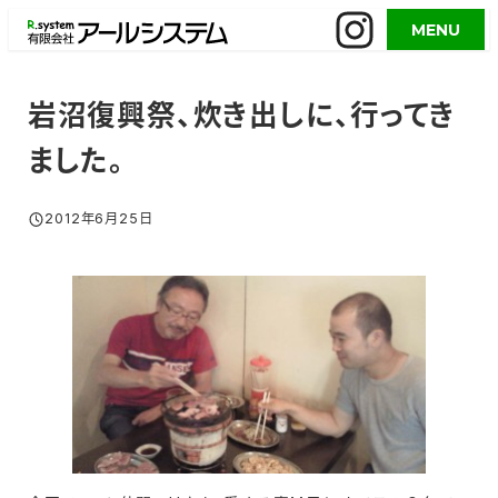
メ
MENU
イ
ン
コ
岩沼復興祭、炊き出しに、行ってき
ン
ました。
テ
ン
ツ
2012年6月25日
投稿日
へ
移
動