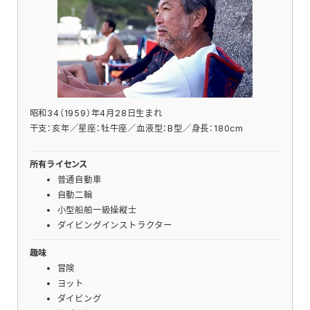
昭和34（1959）年4月28日生まれ
干支：亥年／星座：牡牛座／血液型：B型／身長：180cm
所有ライセンス
普通自動車
自動二輪
小型船舶一級操縦士
ダイビングインストラクター
趣味
冒険
ヨット
ダイビング