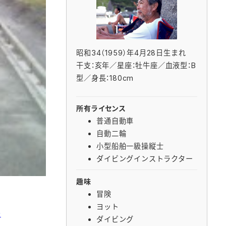
昭和34（1959）年4月28日生まれ
干支：亥年／星座：牡牛座／血液型：B
型／身長：180cm
所有ライセンス
普通自動車
自動二輪
小型船舶一級操縦士
ダイビングインストラクター
趣味
冒険
ヨット
0
ダイビング