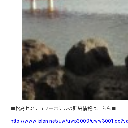
■松島センチュリーホテルの詳細情報はこちら■
http://www.jalan.net/uw/uwp3000/uww3001.do