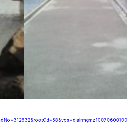
?yadNo=312632&rootCd=58&vos=djalrmgmz1007060010