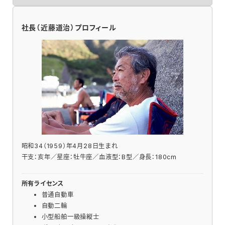
ー
カ
イ
社長（近藤道治）プロフィール
ブ
昭和34（1959）年4月28日生まれ
干支：亥年／星座：牡牛座／血液型：B型／身長：180cm
所有ライセンス
普通自動車
自動二輪
小型船舶一級操縦士