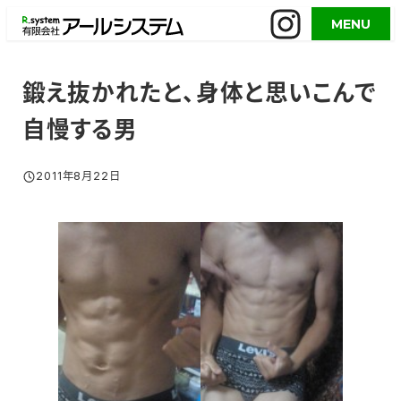
メ
MENU
イ
ン
コ
鍛え抜かれたと、身体と思いこんで
ン
自慢する男
テ
ン
ツ
2011年8月22日
投稿日
へ
移
動