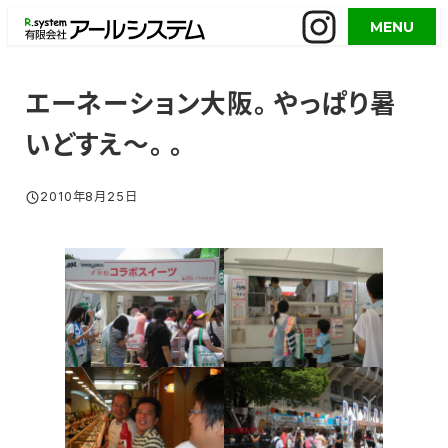
メ
MENU
イ
ン
コ
エーネーション大阪。やっぱり暑
ン
いどすえ～。。
テ
ン
ツ
2010年8月25日
投稿日
へ
移
動