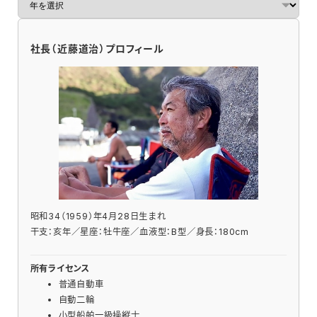
ー
カ
イ
社長（近藤道治）プロフィール
ブ
昭和34（1959）年4月28日生まれ
干支：亥年／星座：牡牛座／血液型：B型／身長：180cm
所有ライセンス
普通自動車
自動二輪
小型船舶一級操縦士