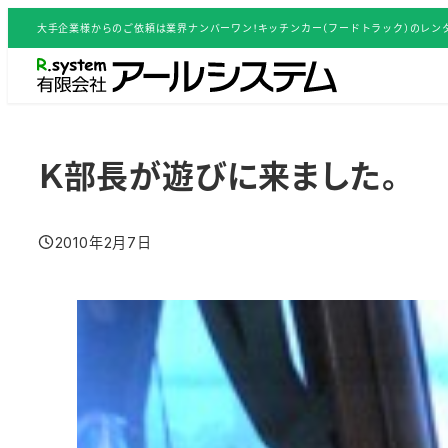
メ
大手企業様からのご依頼は業界ナンバーワン！キッチンカー（フードトラック）のレンタ
イ
ン
コ
ン
テ
Ｋ部長が遊びに来ました。
ン
ツ
2010年2月7日
へ
投稿日
移
動