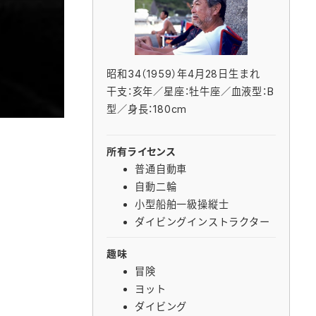
昭和34（1959）年4月28日生まれ
干支：亥年／星座：牡牛座／血液型：B
型／身長：180cm
所有ライセンス
普通自動車
自動二輪
小型船舶一級操縦士
ダイビングインストラクター
趣味
冒険
ヨット
ダイビング