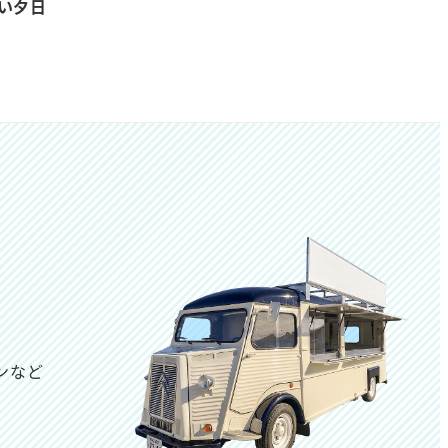
い夕日
ンなど
は